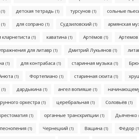
а
детская тетрадь
турсунов
сольные пье
(1)
(1)
(1)
к
для сопрано
Судзиловский
армянская м
(1)
(1)
(1)
м кларнетиста
каватина
Артёмов
Артемо
(1)
(1)
(1)
упражнения для литавр
Дмитрий Лукьянов
лит
(1)
(1)
на
для контрабаса
старинная музыка
Брю
(1)
(1)
(1)
Анюта
Фортепиано
старинная сюита
хру
(1)
(1)
(1)
ы
дардыкина
ангел вопияше
начинающему
(1)
(1)
(1)
трунного оркестра
церебральная
Соловьёв
(1)
(1)
(1)
хрестоматия
органные транскрипции
Дьяченко
(1)
(1)
 песнопения
Чернецкий
Ващина
Фёдор
(1)
(1)
(1)
(1