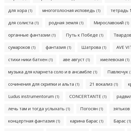
для хора
многоголосная исповедь
тетрадь 
(1)
(1)
для солиста
родная земля
Мирославский
(1)
(1)
(1)
органные фантазии
Путь к Победе
Твардо
(1)
(1)
сумароков
фантазия
Шатрова
AVE V
(1)
(1)
(1)
стихи ники батхен
аве август
хмелевская
(1)
(1)
(1)
музыка для кларнета соло и в ансамбле
Павлючук
(1)
(
сочинения для скрипки и альта
21 вокализ
к
(1)
(1)
Ludus instrumentorum
CONCERTANTE
радви
(1)
(1)
лечь там и тогда услыхать
Погосян
зятьков
(1)
(1)
концертная фантазия
карина барас
Барас
(1)
(1)
(1)