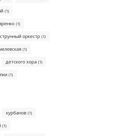
ий
(1)
аренко
(1)
струнный оркестр
(1)
мелевская
(1)
детского хора
(1)
ипки
(1)
курбанов
(1)
й
(1)