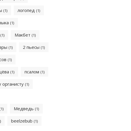
сы
логопед
(1)
(1)
узыка
(1)
в
Макбет
(1)
(1)
авры
2 пьесы
(1)
(1)
сов
(1)
щёва
псалом
(1)
(1)
 органисту
(1)
Медведь
(1)
(1)
beelzebub
)
(1)