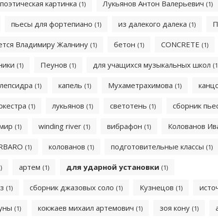
поэтическая картинка
Лукьянов Антон Валерьевич
(1)
(1)
пьесы для фортепиано
из далекого далека
П
(1)
(1)
ется Владимиру Жалнину
бетон
CONCRETE
(1)
(1)
(1)
оники
Пеунов
для учащихся музыкальных школ
(1)
(1)
(1
клепсидра
капель
Мухаметрахимова
канц
(1)
(1)
(1)
оркестра
лукьянов
светотень
сборник пье
(1)
(1)
(1)
ьмир
winding river
вибрафон
Колованов И
(1)
(1)
(1)
ARBARO
колованов
подготовительные классы
(1)
(1)
(1)
артем
для ударной установки
)
(1)
(1)
аз
сборник джазовых соло
Кузнецов
исто
(1)
(1)
(1)
луны
кокжаев михаил артемович
зоя кону
(1)
(1)
(1)