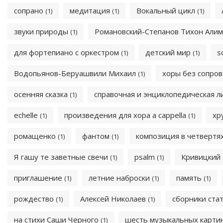
сопрано
медитация
Вокальный цикл
(1)
(1)
(1)
звуки природы
Романовский-Степанов Тихон Али
(1)
для фортепиано с оркестром
детский мир
s
(1)
(1)
Водопьянов-Беруашвили Михаил
хоры без сопро
(1)
осенняя сказка
справочная и энциклопедическая 
(1)
echelle
произведения для хора a cappella
хр
(1)
(1)
ромащенко
фантом
композиция в четвертя
(1)
(1)
Я гашу те заветные свечи
psalm
Кривицкий
(1)
(1)
приглашение
летние наброски
память
(1)
(1)
(1)
рождество
Алексей Николаев
сборники ста
(1)
(1)
на стихи Саши Черного
шесть музыкальных карти
(1)