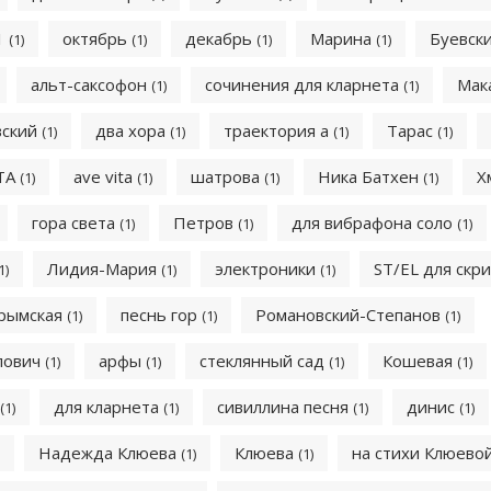
1
октябрь
декабрь
Марина
Буевск
(1)
(1)
(1)
(1)
альт-саксофон
сочинения для кларнета
Мак
(1)
(1)
вский
два хора
траектория а
Тарас
(1)
(1)
(1)
(1)
ITA
ave vita
шатрова
Ника Батхен
Х
(1)
(1)
(1)
(1)
гора света
Петров
для вибрафона соло
(1)
(1)
(1)
Лидия-Мария
электроники
ST/EL для скр
1)
(1)
(1)
рымская
песнь гор
Романовский-Степанов
(1)
(1)
(1)
лович
арфы
стеклянный сад
Кошевая
(1)
(1)
(1)
(1)
для кларнета
сивиллина песня
динис
(1)
(1)
(1)
(1)
Надежда Клюева
Клюева
на стихи Клюево
(1)
(1)