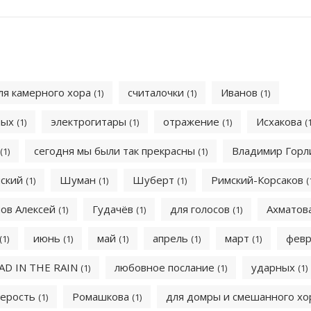
ля камерного хора
считалочки
Иванов
(1)
(1)
(1)
ных
электрогитары
отражение
Исхакова
(1)
(1)
(1)
(
сегодня мы были так прекрасны
Владимир Горл
(1)
(1)
нский
Шуман
Шуберт
Римский-Корсаков
(1)
(1)
(1)
(
ов Алексей
Гудачёв
для голосов
Ахматов
(1)
(1)
(1)
июнь
май
апрель
март
фев
(1)
(1)
(1)
(1)
(1)
AD IN THE RAIN
любовное послание
ударных
(1)
(1)
(1)
серость
Ромашкова
для домры и смешанного х
(1)
(1)