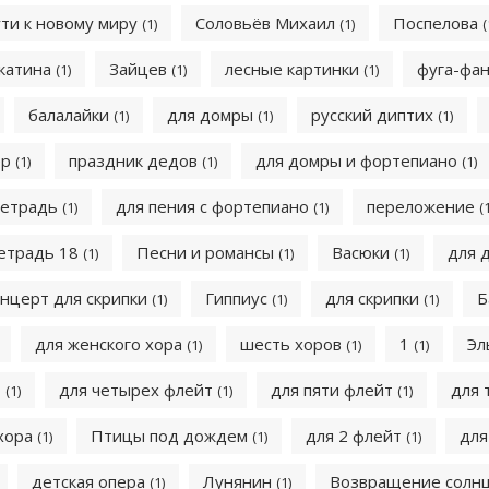
ути к новому миру
Соловьёв Михаил
Поспелова
(1)
(1)
(
катина
Зайцев
лесные картинки
фуга-фа
(1)
(1)
(1)
балалайки
для домры
русский диптих
(1)
(1)
(1)
ер
праздник дедов
для домры и фортепиано
(1)
(1)
(1)
тетрадь
для пения с фортепиано
переложение
(1)
(1)
(
етрадь 18
Песни и романсы
Васюки
для 
(1)
(1)
(1)
нцерт для скрипки
Гиппиус
для скрипки
Б
(1)
(1)
(1)
для женского хора
шесть хоров
1
Эл
(1)
(1)
(1)
о
для четырех флейт
для пяти флейт
для 
(1)
(1)
(1)
 хора
Птицы под дождем
для 2 флейт
для
(1)
(1)
(1)
детская опера
Лунянин
Возвращение солн
(1)
(1)