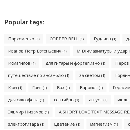
Popular tags:
Пархоменко
COPPER BELL
Гудачев
д
(1)
(1)
(1)
Иванов Петр Евгеньевич
MIDI-клавиатуры и удар
(1)
Исмагилов
для гитары и фортепиано
Перов
(1)
(1)
путешествие по ансамблю
за светом
Горли
(1)
(1)
Кюи
Григ
Бах
Барриос
Герасим
(1)
(1)
(1)
(1)
для саксофона
сентябрь
август
июль
(1)
(1)
(1)
Эльмир Низамов
A SHORT LOVE TEXT MESSAGE RE
(1)
электрогитара
цветение
магнетизм
(1)
(1)
(1)