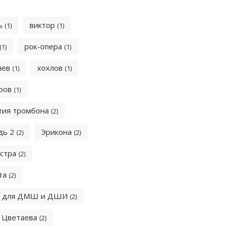
ть
виктор
(1)
(1)
рок-опера
(1)
(1)
чев
хохлов
(1)
(1)
аров
(1)
тия тромбона
(2)
дь 2
Эрикона
(2)
(2)
естра
(2)
та
(2)
для ДМШ и ДШИ
(2)
Цветаева
(2)