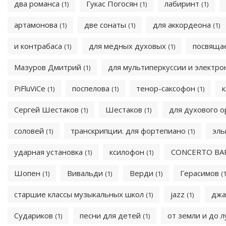
два романса
Гукас Погосян
лабиринт
(1)
(1)
(1)
артамонова
две сонаты
для аккордеона
(1)
(1)
(1)
и контрабаса
для медных духовых
посвяща
(1)
(1)
Мазуров Дмитрий
для мультиперкуссии и электр
(1)
PiFluViCe
поспелова
тенор-саксофон
(1)
(1)
(1)
Сергей Шестаков
Шестаков
для духового 
(1)
(1)
соловей
транскрипции. для фортепиано
эл
(1)
(1)
ударная установка
ксилофон
CONCERTO B
(1)
(1)
Шопен
Вивальди
Верди
Герасимов
(1)
(1)
(1)
(1
старшие классы музыкальных школ
jazz
дж
(1)
(1)
Судариков
песни для детей
от земли и до 
(1)
(1)