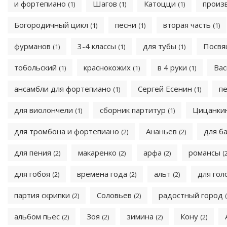
и фортепиано
Шагов
Катоцци
произ
(1)
(1)
(1)
Богородичный цикл
песни
вторая часть
(1)
(1)
(1)
фурманов
3-4 классы
для тубы
Посв
(1)
(1)
(1)
тобольский
краснокожих
в 4 руки
Ва
(1)
(1)
(1)
ансамбли для фортепиано
Сергей Есенин
п
(1)
(1)
для виолончели
сборник партитур
Цицанки
(1)
(1)
для тромбона и фортепиано
Ананьев
для б
(2)
(2)
для пения
макаренко
арфа
романсы
(2)
(2)
(2)
(
для гобоя
времена года
альт
для гол
(2)
(2)
(2)
партия скрипки
Соловьев
радостный город
(2)
(2)
альбом пьес
Зоя
зимина
Кону
(2)
(2)
(2)
(2)