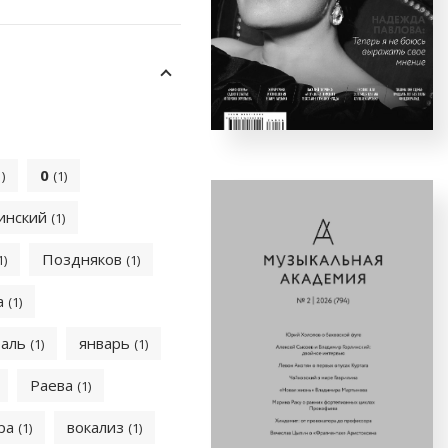
0
1)
(1)
инский
(1)
Поздняков
1)
(1)
а
(1)
раль
январь
(1)
(1)
Раева
(1)
ора
вокализ
(1)
(1)