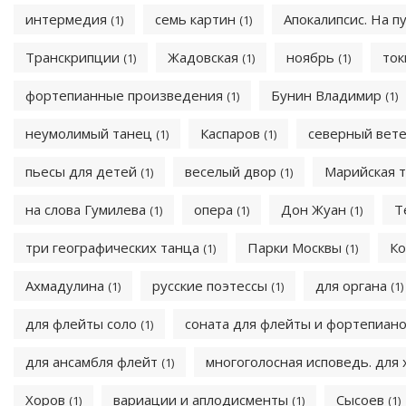
интермедия
семь картин
Апокалипсис. На п
(1)
(1)
Транскрипции
Жадовская
ноябрь
ток
(1)
(1)
(1)
фортепианные произведения
Бунин Владимир
(1)
(1)
неумолимый танец
Каспаров
северный вет
(1)
(1)
пьесы для детей
веселый двор
Марийская 
(1)
(1)
на слова Гумилева
опера
Дон Жуан
Т
(1)
(1)
(1)
три географических танца
Парки Москвы
Ко
(1)
(1)
Ахмадулина
русские поэтессы
для органа
(1)
(1)
(1)
для флейты соло
соната для флейты и фортепиан
(1)
для ансамбля флейт
многоголосная исповедь. для
(1)
Хоров
вариации и аплодисменты
Сысоев
(1)
(1)
(1)