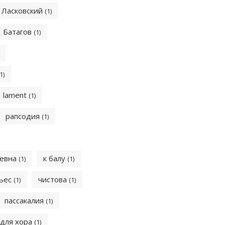
Ласковский
(1)
Батагов
(1)
1)
lament
(1)
рапсодия
(1)
аевна
к балу
(1)
(1)
пьес
чистова
(1)
(1)
пассакалия
(1)
 для хора
(1)