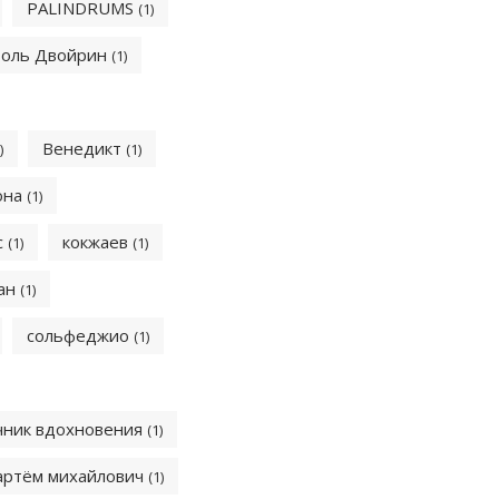
PALINDRUMS
(1)
оль Двойрин
(1)
Венедикт
)
(1)
она
(1)
с
кокжаев
(1)
(1)
ван
(1)
сольфеджио
(1)
чник вдохновения
(1)
артём михайлович
(1)