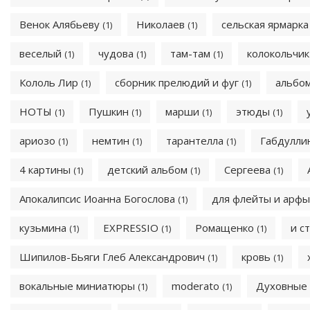
Венок Алябьеву
Николаев
сельская ярмарк
(1)
(1)
веселый
чудова
там-там
колокольчи
(1)
(1)
(1)
Кололь Лир
сборник прелюдий и фуг
альбо
(1)
(1)
НОТЫ
Пушкин
марши
этюды
(1)
(1)
(1)
(1)
ариозо
немтин
тарантелла
Габдулли
(1)
(1)
(1)
4 картины
детский альбом
Сергеева
(1)
(1)
(1)
Апокалипсис Иоанна Богослова
для флейты и арф
(1)
кузьмина
EXPRESSIO
Ромащенко
и с
(1)
(1)
(1)
Шипилов-Бьяги Глеб Александрович
кровь
(1)
(1)
вокальные миниатюры
moderato
Духовные
(1)
(1)