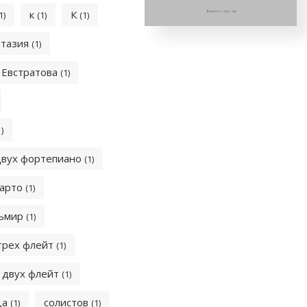
к
К
1)
(1)
(1)
нтазия
(1)
Евстратова
(1)
1)
двух фортепиано
(1)
арто
(1)
ьмир
(1)
трех флейт
(1)
 двух флейт
(1)
ца
солистов
(1)
(1)