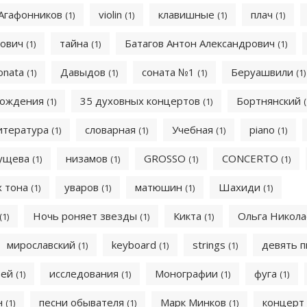
Агафонников
violin
клавишные
плач
(1)
(1)
(1)
(1)
мович
тайна
Батагов Антон Александрович
(1)
(1)
(1)
onata
Давыдов
соната №1
Беруашвили
(1)
(1)
(1)
(1)
вождения
35 духовных концертов
Бортнянский
(1)
(1)
(
литература
словарная
Учебная
piano
(1)
(1)
(1)
(1)
ущева
низамов
GROSSO
CONCERTO
(1)
(1)
(1)
(1)
х тона
уваров
матюшин
Шахиди
(1)
(1)
(1)
(1)
Ночь роняет звезды
Кикта
Ольга Никол
(1)
(1)
(1)
мирославский
keyboard
strings
девять 
(1)
(1)
(1)
тей
исследования
Монографии
фуга
(1)
(1)
(1)
(1)
н
песни обывателя
Марк Минков
концерт
(1)
(1)
(1)