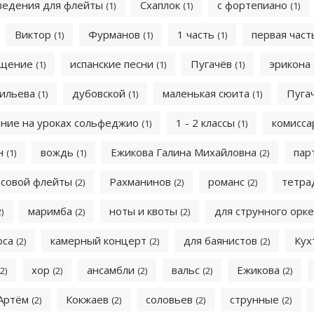
ведения для флейты
Схаплок
с фортепиано
(1)
(1)
(1)
Виктор
Фурманов
1 часть
первая час
(1)
(1)
(1)
ящение
испанские песни
Пугачёв
эрикона
(1)
(1)
(1)
сильева
дубовской
маленькая сюита
Пуга
(1)
(1)
(1)
ение на уроках сольфеджио
1 - 2 классы
комисс
(1)
(1)
н
вождь
Ежикова Галина Михайловна
пар
(1)
(1)
(2)
асовой флейты
Рахманинов
романс
тетра
(2)
(2)
(2)
маримба
ноты и квоты
для струнного орк
2)
(2)
(2)
оса
камерный концерт
для баянистов
Кух
(2)
(2)
(2)
хор
ансамбли
вальс
Ежикова
(2)
(2)
(2)
(2)
(2)
Артём
Кокжаев
соловьев
струнные
(2)
(2)
(2)
(2)