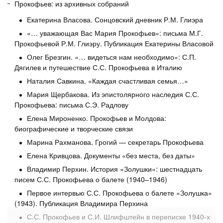
композитора — и не только. В ней с хронологической
Прокофьев: из архивных собраний
точностью освещена эпоха, в которой жил большой
Екатерина Власова. Сонцовский дневник Р.М. Глиэра
художник; раскрываются значимые для него события,
«… уважающая Вас Мария Прокофьев»: письма М.Г.
впечатляющие широтой охвата реального
Прокофьевой Р.М. Глиэру. Публикация Екатерины Власовой
географического пространства. Сегодня нас
Олег Брезгин. «… видеться нам необходимо»: С.П.
интересует каждая деталь, достоверно заполняющая
Дягилев и путешествие С.С. Прокофьева в Италию
лакуны биографии русского классика. Особо
Наталия Савкина. «Каждая счастливая семья…»
волнующие фрагменты книги обращены к России и к
Мария Щербакова. Из эпистолярного наследия С.С.
тем общезначимым фактам, которые вошли в
Прокофьева: письма С.Э. Радлову
летописание как трагические, «ключевые»,
Елена Мироненко. Прокофьев и Молдова:
«поворотные» моменты ее истории. Они показаны в
биографические и творческие связи
неразрывной связи и со сложными перипетиями судьбы
Марина Рахманова. Грогий — секретарь Прокофьева
Сергея Сергеевича Прокофьева, и с его наследием —
Елена Кривцова. Документы «без места, без даты»
осуществленными и нереализованными замыслами.
Владимир Перхин. История «Золушки»: шестнадцать
писем С.С. Прокофьева о балете (1940–1946)
Подробное исследовательское жизнеописание вех
Первое интервью С.С. Прокофьева о балете «Золушка»
творческого пути отечественного композитора
(1943). Публикация Владимира Перхина
ставило целью донести до читателя подлинную
С.С. Прокофьев и С.И. Шлифштейн в переписке 1940-х
историографию первой половины минувшего столетия,