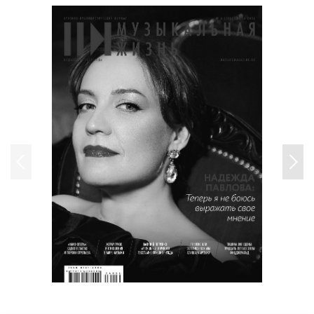
Владимир Орлов. Возникновение традиции «детей
холокоста» в «Балладе о мальчике, оставшемся
неизвестным»
Прокофьев: круги влияния
Вера Валькова. Глазуновская модель «большой русской
симфонии» в творчестве С.С. Прокофьева
Алла Баева. Опера ХХ века: Стравинский и Прокофьев
Елена Зинькевич. «Дразнить гусей» по-
прокофьевски:симфонические дебюты В.В. Сильвестрова и
Е.Ф. Станковича
Владимир Рыбин. «Светоносность» искусства С.С.
Прокофьева: опыт философского обоснования
Иосиф Райскин. Мариинский — Дом Прокофьева
Сведения об авторах